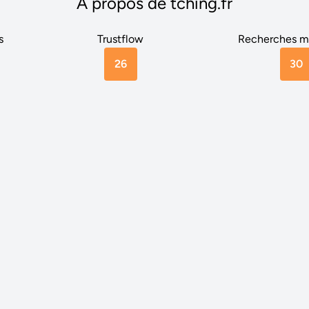
A propos de tching.fr
s
Trustflow
Recherches m
26
30